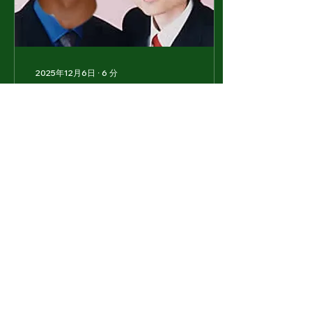
た。 4年間、毎日のように
会っていたみんなに当たり
前に会えなくなったこと。
部員の元気な声が響くグラ
ウンドに、自分がスタッフ
2025年12月6日
∙
6
分
としてもう立たないこと。
26引退ブログ（よん）
いつもモノであふれかえっ
ているあの部室に、自分の
荷物を入れるカゴがもう無
お久しぶりです 今シーズン
いこと。SCHのラウンジ
も早いもので終盤となり引
で、練習やVCが終わった
退ブログの季節がやってき
後も部員とお喋りをしなが
ました 今シーズンは2部リ
ら、だらだら過ごす時間が
ーグ2年目ということもあ
もう無いこと。その全てが
り、昨シーズンの挑戦者と
なんだか不思議で、そして
しての立場に加え、2部残
すごく寂しく感じていま
留校として挑まれる立場に
す。 引退をした今、自身の
もなりました。また、
540
0
6
4年間を振り返り、この
BIG8というさらなる高み
Apostlesに入部して良かっ
を目指して、ALL INを掲げ
たと心の底から思います。
て飽くなき挑戦を続けた代
たくさんの個...
でもありました そんな26
の引退ブログ初回はオフェ
もっと見る
ンスでは試合を決めるタッ