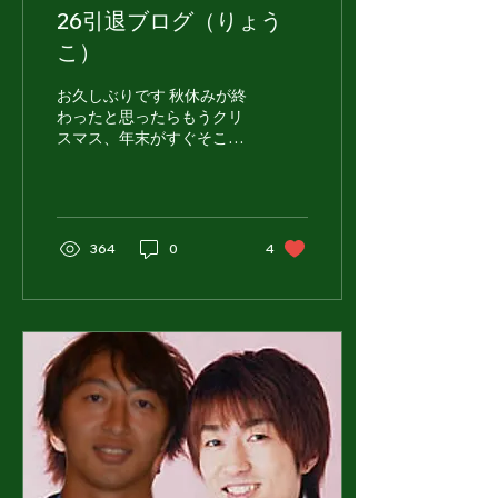
い部員いるっけ？」 なんて
26引退ブログ（りょう
確認してから、26マネ行き
こ）
つけのダンダダンを後にし
たこともありました（笑）
それだけみんな、アメフト
お久しぶりです 秋休みが終
部が好きだったんだと思い
わったと思ったらもうクリ
ます。 26マネ最高💕💕🔥
スマス、年末がすぐそこま
※1番下、身長が低く見え
で迫っていて師走のスピー
ていませんが私もおります
ドを実感している日々とな
✋（小声） 次は、26幹
っているのではないでしょ
部！...
うか さて26引退ブログ第
二弾は、ナマケモノに似た
364
0
4
顔とは裏腹にスカウティン
グをはじめ様々な仕事をス
パスパこなしていくこのハ
イスペックなマネージャー
です こんにちは 26の高橋
涼子です🌱 最後のブログを
書くにあたり、普段はなか
なか伝える機会がない部活
に対する想いを書いていき
たいと思います。 早いもの
で、部活を引退してから10
日以上経ってしまいまし