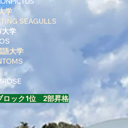
AONPICTUS
立大学
ING SEAGULLS
都市大学
OS
外国語大学
TOMS
学
MROSE
ブロック1位 2部昇格