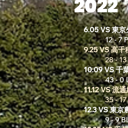
2022
6.05 VS 
12 - 7 P
9.25 VS 高
28 - 13 
10.09 VS
43 - 0
11.12 VS 
35 - 17 
12.3 VS 東
9 - 9 BL