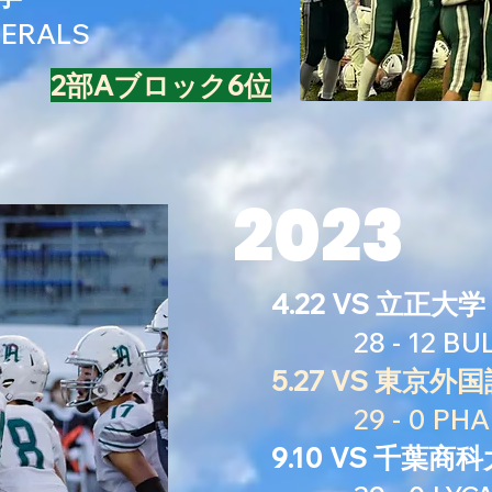
ERALS
2部Aブロック6位
2023
4.22 VS 立正大学
28 - 12 BU
5.27 VS 東京外
29 - 0 PHA
9.10 VS 千葉商