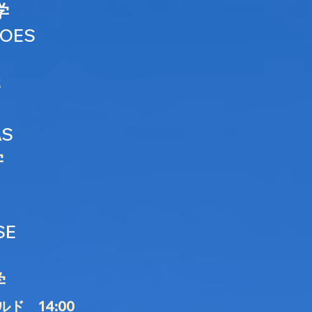
学
OES
S
AS
学
SE
学
ド 14:00