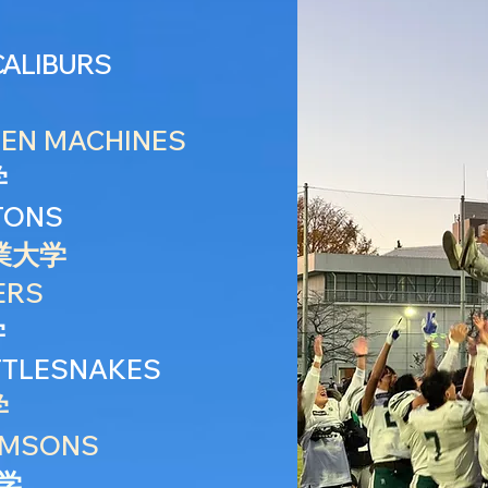
CALIBURS
N MACHINES
学
TONS
工業大学
ERS
学
TLESNAKES
学
MSONS
大学