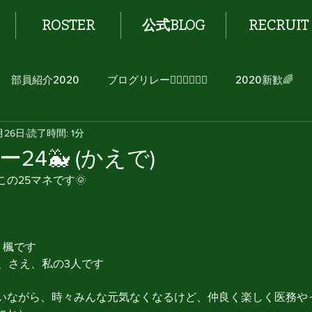
ROSTER
公式BLOG
RECRUIT
部員紹介2020
ブログリレー🏃🏻‍♂️🏃🏻‍♀️
2020新歓🌈
月26日
読了時間: 1分
24🐳 (かえで)
の25マネです🌞
 楓です
、さえ、私の3人です
いながら、時々みんな元気なくなるけど、仲良く楽しく医務や