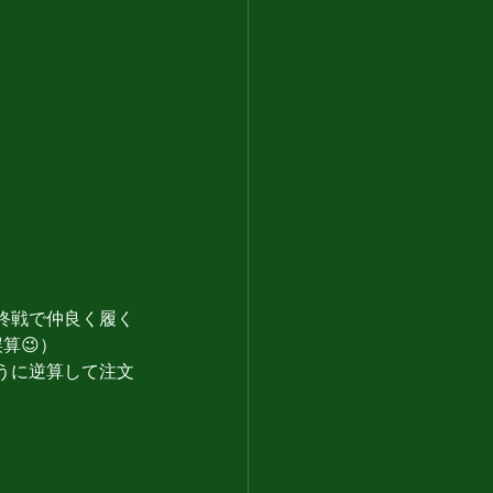
終戦で仲良く履く
算😉）
うに逆算して注文