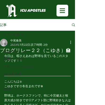
記事
全ての記事
中尾奏美
全ての記事
2022年7月22日
読了時間: 2分
ブログリレー２２（こゆき）🏫
2025ブログリレー
今日は、暇さえあれば野球を見ているこのスタ
部員紹介2020
ッフです！！
ブログリレー🏃🏻‍♂️🏃🏻‍♀️
2020新歓🌈
「アメフトーーク」
こんにちは☀️
こゆきです☃️冬生まれです❄️
2024 ブログリレー！
野球は、ホークスファンで、特に今宮健太と牧
原大成が好きです⚾️アメフト部に野球好きな人は
たくさんいるんですけど、セリーグのチームの