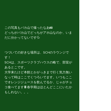
この写真もバカ山で撮ったなあ📸
どっちがバカ山でどっちがアホ山なのか、いま
だに分かってないです💦
つづいての好きな場所は、SCHのラウンジで
す！
SCHは、スポーツクラブハウスの略で、部室が
あるとこです。
大学来たけど本館とかがっきまで行く気力無い
なって時はここでくつろいでます。いつもここ
でオレンジジュースを飲んでるか、じゃがチョ
コ食べてます🍫春学期はほとんどここにいたか
もしれない。。。