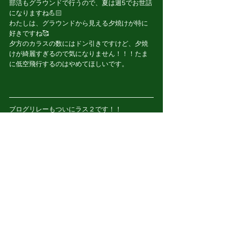
部活もグラウンドで行うので、夏は週5でお世話
になりますね💪🏻
わたしは、グラウンドから見える夕焼けが特に
好きですね🥰
夕方のカラスの数にはドン引きですけど、夕焼
けが綺麗すぎるので気になりません！！！たま
に低空飛行するのはやめてほしいです。
ブログリレーもついにラス２です！！
続いては、大きな声で部活を盛り上げてくれる
あのプレーヤーです！
すべて表示
最新記事