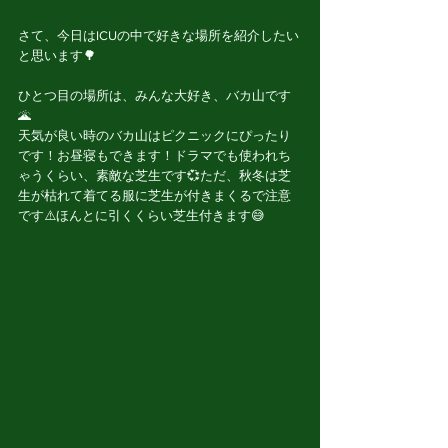
さて、今日はICUの中で好きな場所を紹介したい
と思います🌳
ひとつ目の場所は、みんな大好き、バカ山です
🌋
天気が良い時のバカ山はピクニックにぴったり
です！お昼寝もできます！ドラマでも使われち
ゃうくらい、素敵な芝生です💞ただ、秋冬は芝
生が枯れて着てる服に芝生が付きまくるで注意
です⚠️ほんとに引くくらい芝生付きます😅