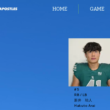
HOME
GAME
# 5
RB / LB
新井 珀人
Hakuto Arai