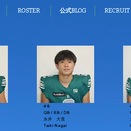
ROSTER
公式BLOG
RECRUIT
# 8
QB / RB / DB
永井 大貴
Taiki Nagai