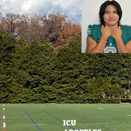
# 77
OL / LB
松本 泰雅
Taiga Matsumoto
ICU