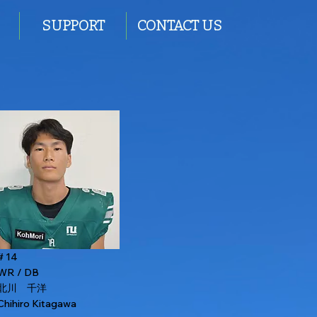
SUPPORT
CONTACT US
# 14
WR / DB
北川 千洋
Chihiro Kitagawa