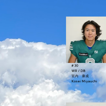
# 30
WR / DB
宮内 康成
Kosei Miyauchi