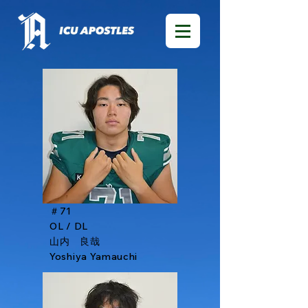
＃71
OL / DL
山内 良哉
​Yoshiya Yamauchi