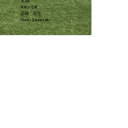
＃10
RB / DB
笹崎 粋生
Ibuki Sasazaki
ICU APOSTLES
Home
Game Results
Recruiting
OUR MEMBERS
4年生
3年生
2年生
1年生
Staff
SUPPORT US
Contact