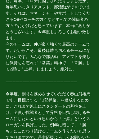
た。毎年、コロナに悩まされたりしましたが、
毎年思いっきりアメフト、部活動ができていま
す。それは、マネージャーやサポートしてくだ
さるOBやコーチの方々などすべての関係者の
方々のおかげだと思っています。本当にありが
とうございます。今年度もよろしくお願い致し
ます。
今のチームは、仲が良く強くて最高のチームで
す。だからこそ、最後は勝ち切れるチームにな
りたいです。みんなで部活動、アメフトを楽し
む気持ちを忘れず「常笑」精神で、「常勝」し
て2部に「上昇」しましょう。絶対に。
—————————————————————
今年度、副将を務めさせていただく春山飛雄馬
です。目標とする「2部昇格」を達成するため
に、これまで以上にスタンダードの基準を上
げ、全員が挑戦者として昇格を目指し続けるチ
ームにしたいという思いから「上昇」というス
ローガンを掲げました。例年に増して、「勝
ち」にこだわり続けるチームを作りたいと思っ
ておりますので、是非応援よろしくお願いいた