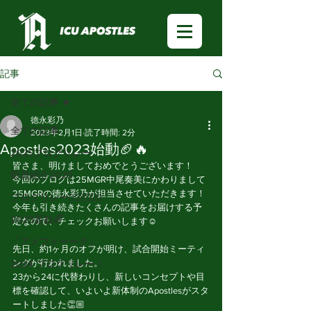
記事
全ての記事
徳永彩乃
全ての記事
2023年2月1日
読了時間: 2分
Apostles2023始動🏈🔥
2025ブログリレー
皆さま、明けましておめでとうございます！
部員紹介2020
今回のブログは25MGR中尾奏美にかわりまして
25MGRの徳永彩乃が担当させていただきます！
ブログリレー🏃🏻‍♂️🏃🏻‍♀️
今年も引き続きたくさんの記事をお届けする予
2020新歓🌈
定なので、チェックお願いします☺️
「アメフトーーク」
先日、約1ヶ月のオフが明け、試合開始ミーティ
ングが行われました。
2024 ブログリレー！
23から24に代替わりし、新しいコンセプトや目
標を確認して、いよいよ新体制のApostlesがスタ
ートしました👏🏼