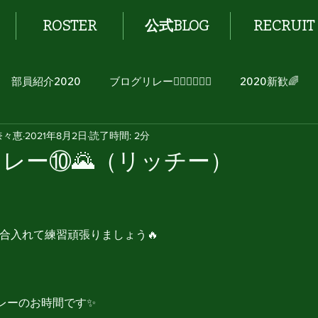
ROSTER
公式BLOG
RECRUIT
部員紹介2020
ブログリレー🏃🏻‍♂️🏃🏻‍♀️
2020新歓🌈
奈々恵
2021年8月2日
読了時間: 2分
リレー⑩🌄（リッチー）
気合入れて練習頑張りましょう🔥
レーのお時間です✨