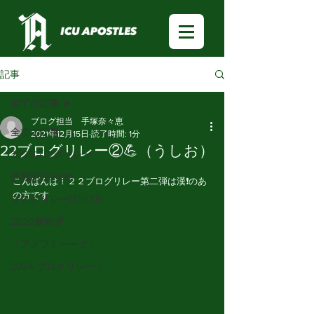
記事
全ての記事
ブログ担当 手塚奈々恵
全ての記事
2021年12月15日
読了時間: 1分
22ブログリレー②💪（うしお）
2025ブログリレー
部員紹介2020
こんばんは！２２ブログリレー第二弾は漢❗️のあ
の方です
ブログリレー🏃🏻‍♂️🏃🏻‍♀️
2020新歓🌈
「アメフトーーク」
2024 ブログリレー！