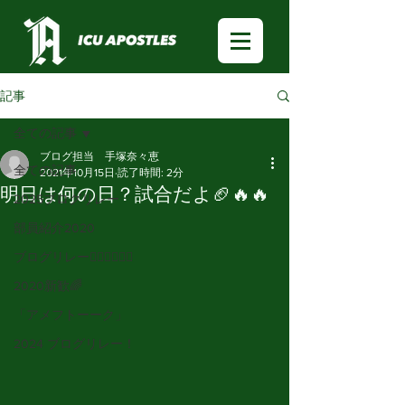
記事
全ての記事
ブログ担当 手塚奈々恵
全ての記事
2021年10月15日
読了時間: 2分
明日は何の日？試合だよ🏈🔥🔥
2025ブログリレー
部員紹介2020
ブログリレー🏃🏻‍♂️🏃🏻‍♀️
2020新歓🌈
「アメフトーーク」
2024 ブログリレー！