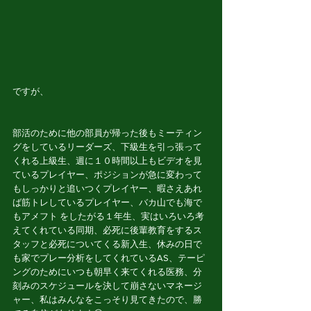
ですが、
部活のために他の部員が帰った後もミーティン
グをしているリーダーズ、下級生を引っ張って
くれる上級生、週に１０時間以上もビデオを見
ているプレイヤー、ポジションが急に変わって
もしっかりと追いつくプレイヤー、暇さえあれ
ば筋トレしているプレイヤー、バカ山でも海で
もアメフト をしたがる１年生、実はいろいろ考
えてくれている同期、必死に後輩教育をするス
タッフと必死についてくる新入生、休みの日で
も家でプレー分析をしてくれているAS、テーピ
ングのためにいつも朝早く来てくれる医務、分
刻みのスケジュールを決して崩さないマネージ
ャー、私はみんなをこっそり見てきたので、勝