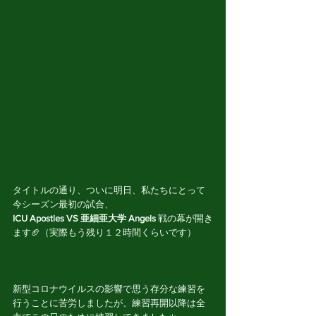
タイトルの通り、ついに明日、私たちにとって
今シーズン最初の試合、
ICU Apostles VS 亜細亜大学 Angels 
戦の幕が開き
ます🏈（実際もう残り１２時間くらいです）
新型コロナウイルスの影響で思う存分な練習を
行うことに苦労しましたが、練習再開以降は全