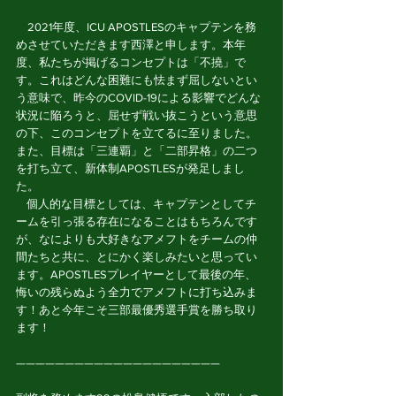
　2021年度、ICU APOSTLESのキャプテンを務
めさせていただきます西澤と申します。本年
度、私たちが掲げるコンセプトは「不撓」で
す。これはどんな困難にも怯まず屈しないとい
う意味で、昨今のCOVID-19による影響でどんな
状況に陥ろうと、屈せず戦い抜こうという意思
の下、このコンセプトを立てるに至りました。
また、目標は「三連覇」と「二部昇格」の二つ
を打ち立て、新体制APOSTLESが発足しまし
た。
    個人的な目標としては、キャプテンとしてチ
ームを引っ張る存在になることはもちろんです
が、なによりも大好きなアメフトをチームの仲
間たちと共に、とにかく楽しみたいと思ってい
ます。APOSTLESプレイヤーとして最後の年、
悔いの残らぬよう全力でアメフトに打ち込みま
す！あと今年こそ三部最優秀選手賞を勝ち取り
ます！
—————————————————————