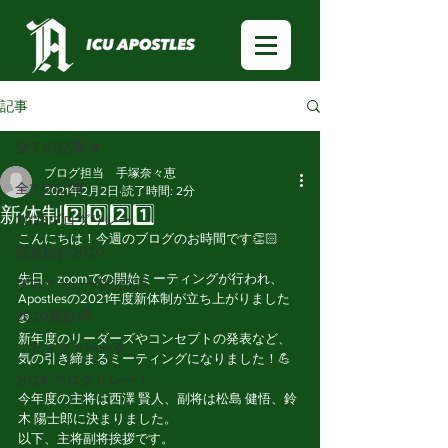
記事
全ての記事
ブログ担当 手塚奈々恵
全ての記事
2021年2月2日
読了時間: 2分
新体制2️⃣0️⃣2️⃣1️⃣
2025ブログリレー
こんにちは！今週のブログのお時間です👏🏻
部員紹介2020
先日、zoomでの開始ミーティングが行われ、
ブログリレー🏃🏻‍♂️🏃🏻‍♀️
Apostlesの2021年度新体制が立ち上がりました
2020新歓🌈
🏈
新年度のリーダーズやコンセプトの発表など、
「アメフトーーク」
気の引き締まるミーティングになりました！💪
2024 ブログリレー！
今年度の主将は西澤 賢人、副将は松島 健悟、鈴
木 陽士郎に決まりました。
以下、主将副将挨拶です。