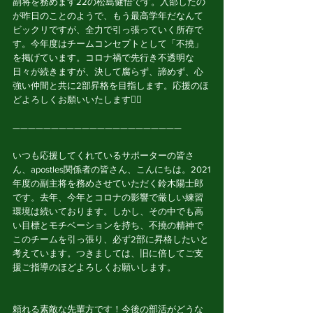
副将を務めます22の松島健悟です。入部したの
が昨日のことのようで、もう最高学年だなんて
ビックリですが、全力で引っ張っていく所存で
す。今年度はチームコンセプトとして「不撓」
を掲げています。コロナ禍で先行き不透明な
日々が続きますが、決して腐らず、諦めず、心
強い仲間と共に2部昇格を目指します。応援のほ
どよろしくお願いいたします🙇‍♂️
——————————————————————
いつも応援してくれているサポーターの皆さ
ん、apostles関係者の皆さん、こんにちは。2021
年度の副主将を務めさせていただく鈴木陽士郎
です。去年、今年とコロナの影響で厳しい練習
環境は続いております。しかし、その中でも高
い目標とモチベーションを持ち、不撓の精神で
このチームを引っ張り、必ず2部に昇格したいと
考えています。つきましては、旧に倍してご支
援ご指導のほどよろしくお願いします。
頼れる素敵な先輩方です！今後の部活がどうな