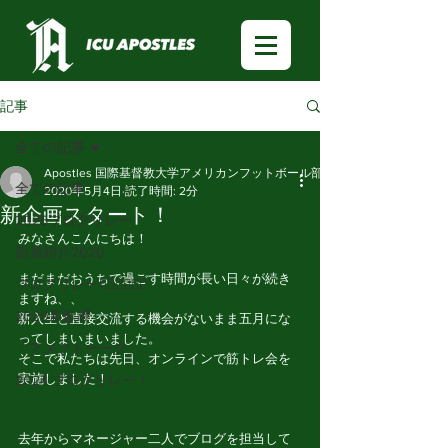
記事
全ての記事
Apostles 国際基督教大学アメリカンフットボール部
全ての記事
2020年5月4日
読了時間: 2分
新企画スタート！
2025ブログリレー
みなさんこんにちは！
部員紹介2020
まだまだおうちで過ごす時間が長い日々が続き
ブログリレー🏃🏻‍♂️🏃🏻‍♀️
ますね、、
2020新歓🌈
新入生と直接交流する機会がないまま五月にな
ってしまいまいました。
「アメフトーーク」
そこで私たちは先日、オンラインで筋トレ会を
実施しました！
2024 ブログリレー！
去年からマネージャー二人でブログを担当して