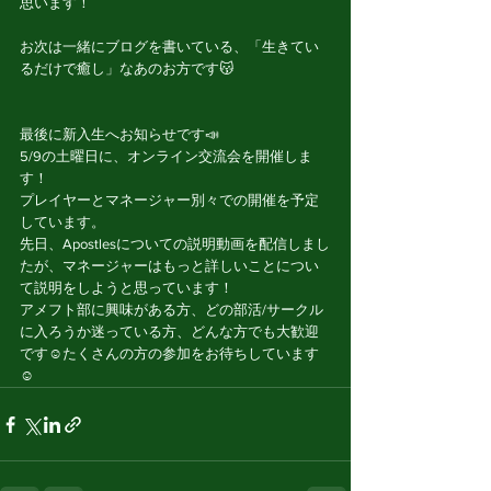
思います！
お次は一緒にブログを書いている、「生きてい
るだけで癒し」なあのお方です😽
最後に新入生へお知らせです📣
5/9の土曜日に、オンライン交流会を開催しま
す！
プレイヤーとマネージャー別々での開催を予定
しています。
先日、Apostlesについての説明動画を配信しまし
たが、マネージャーはもっと詳しいことについ
て説明をしようと思っています！
アメフト部に興味がある方、どの部活/サークル
に入ろうか迷っている方、どんな方でも大歓迎
です☺️たくさんの方の参加をお待ちしています
☺️