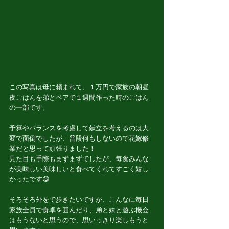
この写真は母に頼まれて、１万円で家族の朝昼
夜ごはんを弟とペアで１週間作った時のごはん
の一部です。
予算やバランスを考慮して献立を考えるのは大
変で面倒でしたが、普段何もしないので花嫁修
業だと思って頑張りました！
見た目も手際もまずまずでしたが、毎食みんな
が美味しい美味しいと食べてくれてすごく嬉し
かったです😋
そろそろ外をで歩きたいですが、こんなに毎日
家族全員で食卓を囲んだり、弟と妹と遊ぶ機会
はもうないと思うので、思いっきり楽しもうと