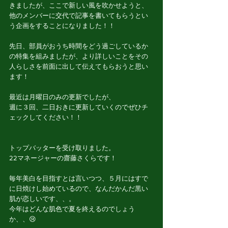
きましたが、ここで新しい風を吹かせようと、
他のメンバーに交代で記事を書いてもらうとい
う企画をすることになりました！！
先日、部員がおうち時間をどう過ごしているか
の特集を組みましたが、より詳しいことをその
人らしさを前面に出して伝えてもらおうと思い
ます！
最近は月曜日のみの更新でしたが、
週に３回、二日おきに更新していくのでぜひチ
ェックしてください！！
トップバッターを受け取りました。
22マネージャーの齋藤さくらです！
毎年美白を目指すとは言いつつ、５月にはすで
に日焼けし始めているので、なんだかんだ黒い
肌が恋しいです、、。
今年はどんな肌色で夏を終えるのでしょう
か、、😢