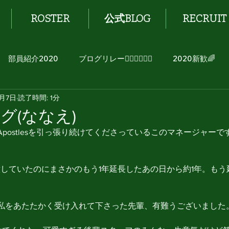
ROSTER
公式BLOG
RECRUIT
部員紹介2020
ブログリレー🏃🏻‍♂️🏃🏻‍♀️
2020新歓🌈
2月7日
読了時間: 1分
グ(ななえ)
postlesを引っ張り続けてくださっているこのマネージャーです
意していたのにまさかのもう1年延長したあの日から約1年。も
私をあたたかく受け入れて下さった先輩、有難うございました