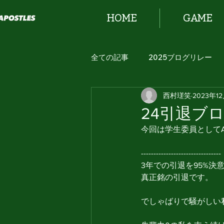
HOME
GAME
全ての記事
2025ブログリレー
西村瑳笑
2023年1
2024 ブログリレー！
24引退ブロ
今回は学生委員としてA
--------------------------------
3年での引退を95%決
真正銘の引退です。
でしゃばりで騒がしい