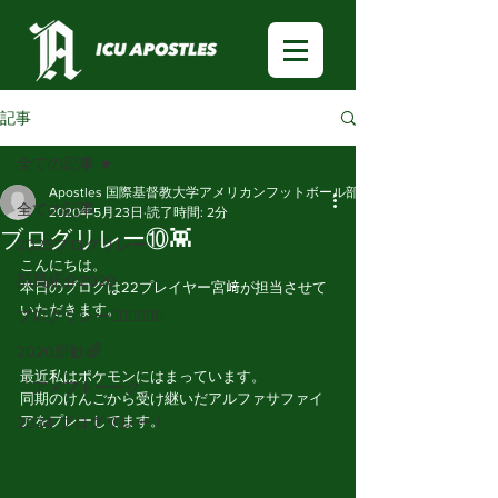
記事
全ての記事
Apostles 国際基督教大学アメリカンフットボール部
全ての記事
2020年5月23日
読了時間: 2分
ブログリレー⑩👾
2025ブログリレー
こんにちは。
部員紹介2020
本日のブログは22プレイヤー宮﨑が担当させて
いただきます。
ブログリレー🏃🏻‍♂️🏃🏻‍♀️
2020新歓🌈
最近私はポケモンにはまっています。
「アメフトーーク」
同期のけんごから受け継いだアルファサファイ
アをプレーしてます。
2024 ブログリレー！