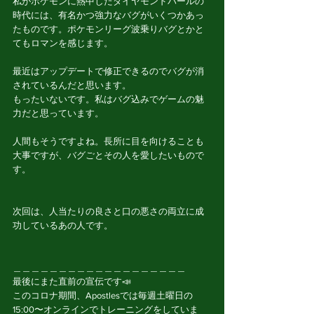
私がポケモンに熱中したダイヤモンドパールの
時代には、有名かつ強力なバグがいくつかあっ
たものです。ポケモンリーグ波乗りバグとかと
てもロマンを感じます。
最近はアップデートで修正できるのでバグが消
されているんだと思います。
もったいないです。私はバグ込みでゲームの魅
力だと思っています。
人間もそうですよね。長所に目を向けることも
大事ですが、バグごとその人を愛したいもので
す。
次回は、人当たりの良さと口の悪さの両立に成
功しているあの人です。
＿＿＿＿＿＿＿＿＿＿＿＿＿＿＿＿＿＿＿
最後にまた直前の宣伝です📣
このコロナ期間、Apostlesでは毎週土曜日の
15:00〜オンラインでトレーニングをしていま