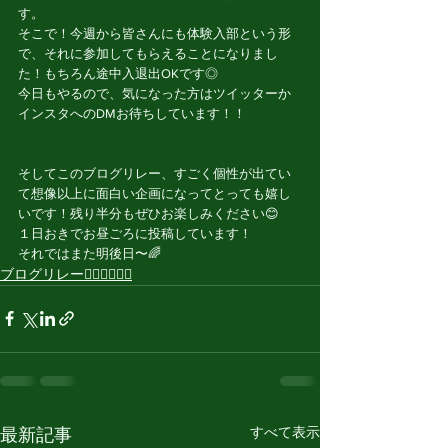
す。
そこで！今週から皆さんにも体験入部という形
で、それに参加してもらえることになりまし
た！もちろん途中入退出OKです◎
今日もやるので、気になった方はツイッターか
インスタへのDMお待ちしています！！
そしてこのブログリレー、すごく個性が出てい
て想像以上に面白い企画になってとっても嬉し
いです！残り半分もぜひお楽しみください😊
１日おきでお昼ごろに投稿しています！
それではまた明後日〜🌈
ブログリレー🏃🏻‍♂️🏃🏻‍♀️
すべて表示
最新記事