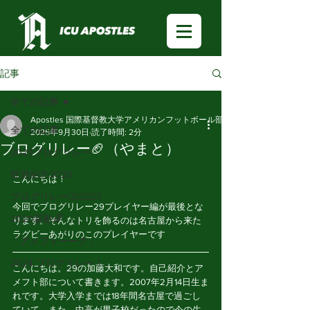
記事
全ての記事
Apostles 国際基督教大学アメリカンフットボール部
全ての記事
2025年9月30日
読了時間: 2分
ブログリレー🏈（やまと）
2025ブログリレー
部員紹介2020
こんにちは！
ブログリレー🏃🏻‍♂️🏃🏻‍♀️
今回でブログリレー29プレイヤー編が最後とな
2020新歓🌈
ります。そんなトリを飾るのは名古屋から来た
ラグビーあがりのこのプレイヤーです
「アメフトーーク」
2024 ブログリレー！
こんにちは。29の加藤大和です。自己紹介とア
メフト部について書きます。2007年2月14日生ま
れです。大学入学までは18年間名古屋で過ごし
ていて、また、中高が男子校だったので今の生