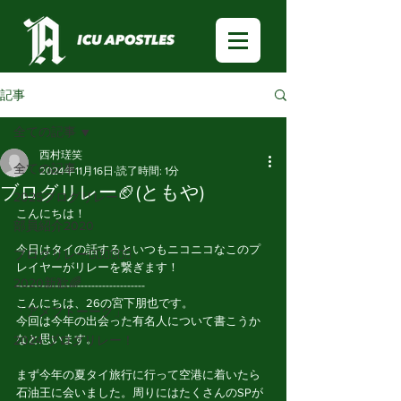
記事
全ての記事
西村瑳笑
全ての記事
2024年11月16日
読了時間: 1分
ブログリレー🏈(ともや)
2025ブログリレー
こんにちは！
部員紹介2020
今日はタイの話するといつもニコニコなこのプ
ブログリレー🏃🏻‍♂️🏃🏻‍♀️
レイヤーがリレーを繋ぎます！
2020新歓🌈
------------------------------------
こんにちは、26の宮下朋也です。
「アメフトーーク」
今回は今年の出会った有名人について書こうか
なと思います。
2024 ブログリレー！
まず今年の夏タイ旅行に行って空港に着いたら
石油王に会いました。周りにはたくさんのSPが