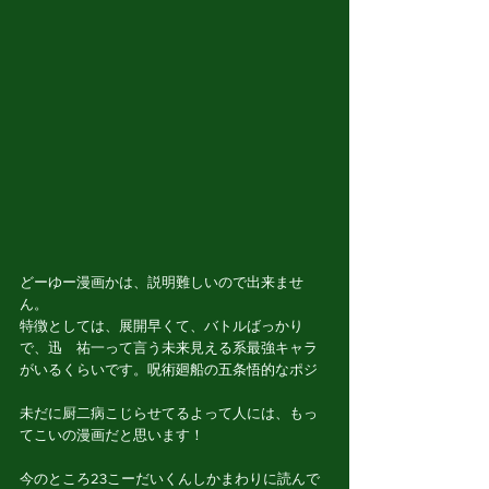
どーゆー漫画かは、説明難しいので出来ませ
ん。
特徴としては、展開早くて、バトルばっかり
で、迅　祐一って言う未来見える系最強キャラ
がいるくらいです。呪術廻船の五条悟的なポジ
未だに厨二病こじらせてるよって人には、もっ
てこいの漫画だと思います！
今のところ23こーだいくんしかまわりに読んで