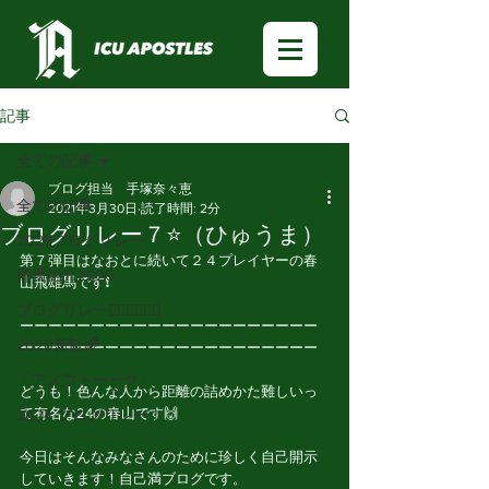
記事
全ての記事
ブログ担当 手塚奈々恵
全ての記事
2021年3月30日
読了時間: 2分
ブログリレー７⭐️（ひゅうま）
2025ブログリレー
第７弾目はなおとに続いて２４プレイヤーの春
部員紹介2020
山飛雄馬です❗️
ブログリレー🏃🏻‍♂️🏃🏻‍♀️
ーーーーーーーーーーーーーーーーーーーーー
2020新歓🌈
ーーーーーーーーーーーーーーーーーーーーー
「アメフトーーク」
どうも！色んな人から距離の詰めかた難しいっ
て有名な24の春山です🙌
2024 ブログリレー！
今日はそんなみなさんのために珍しく自己開示
していきます！自己満ブログです。