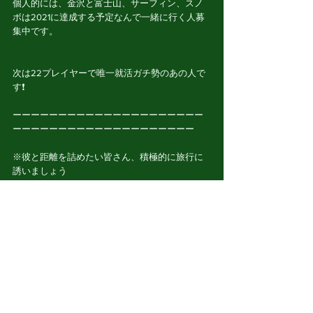
個人的には、金沢と富士山、サーフィン、スノ
ボは2021に達成する予定なんで一緒に行く人募
集中です。
次は22プレイヤーで唯一就活ガチ勢のあの人で
す❗️
ーーーーーーーーーーーーーーーーーーーーー
ーーーーーーーーーーーーーーーーーーーー
※彼と距離を詰めたい皆さん、積極的に旅行に
誘いましょう
ICUアメフト部Apostlesはプレイヤー、スタッフ
共に沢山の新しいメンバーを募集しています❗️
アメフトに興味のある方、大学から新しいこと
を始めたい方、縦も横も仲のよいアットホーム
なコミュニティを探している方、熱くなりたい
方、詳しくはApostlesのインスタグラムやTwitter
をご覧ください❤️練習見学も随時受付中です❗️部
員一同お待ちしております☺️