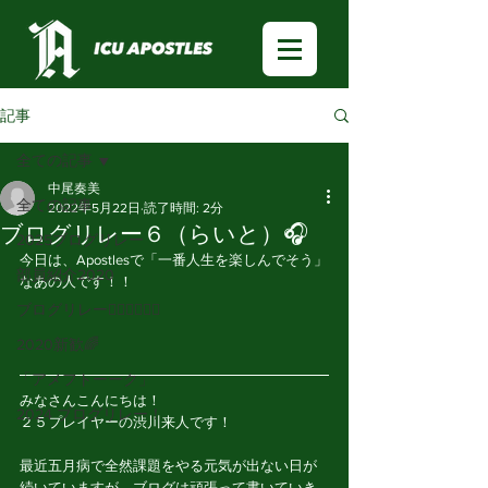
記事
全ての記事
中尾奏美
全ての記事
2022年5月22日
読了時間: 2分
ブログリレー６（らいと）🎧
2025ブログリレー
今日は、Apostlesで「一番人生を楽しんでそう」
部員紹介2020
なあの人です！！
ブログリレー🏃🏻‍♂️🏃🏻‍♀️
2020新歓🌈
「アメフトーーク」
みなさんこんにちは！
2024 ブログリレー！
２５プレイヤーの渋川来人です！
最近五月病で全然課題をやる元気が出ない日が
続いていますが、ブログは頑張って書いていき