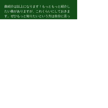
曲紹介は以上になります！もっともっと紹介し
たい曲がありますが、これくらいにしておきま
す。ぜひもっと知りたいという方は自分に言っ
てくれれば紹介します！そして、自分も最近ハ
マっている同じような歌ばかり聴いているので
ぜひ紹介してほしいです！
次は、ほぼ毎週ディズニーに行っている！？あ
のスタッフです🐭
すべて表示
最新記事