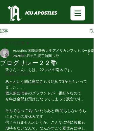
記事
全ての記事
Apostles 国際基督教大学アメリカンフットボール部
全ての記事
2020年6月16日
読了時間: 2分
ブログリレー２２📚
2025ブログリレー
皆さんこんにちは、22マネの南木です。
部員紹介2020
あっという間に家にこもり始めて3か月もたって
ブログリレー🏃🏻‍♂️🏃🏻‍♀️
ました、、、
2020新歓🌈
個人的には春のグラウンドが一番好きなので
今年は全部お預けになってしまって残念です。
「アメフトーーク」
そんでもって気づいたらあと1週間もしないうち
2024 ブログリレー！
にまさかの夏休みです、、、
信じられませんというか、こんなに特に興奮も
期待もないなんて、なんかすごく夏休みに申し