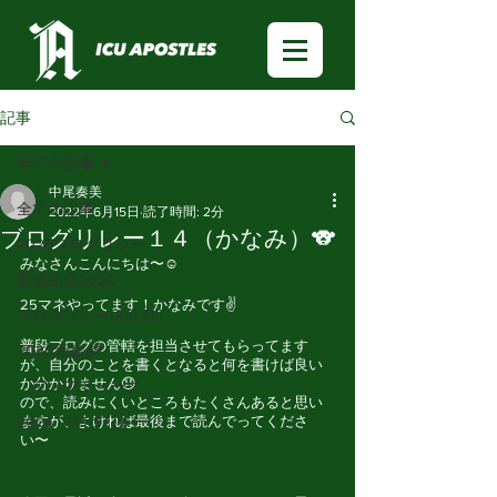
記事
全ての記事
中尾奏美
全ての記事
2022年6月15日
読了時間: 2分
ブログリレー１４（かなみ）🐨
2025ブログリレー
みなさんこんにちは〜☺
部員紹介2020
25マネやってます！かなみです✌
ブログリレー🏃🏻‍♂️🏃🏻‍♀️
普段ブログの管轄を担当させてもらってます
2020新歓🌈
が、自分のことを書くとなると何を書けば良い
か分かりません😓
「アメフトーーク」
ので、読みにくいところもたくさんあると思い
2024 ブログリレー！
ますが、よければ最後まで読んでってくださ
い〜