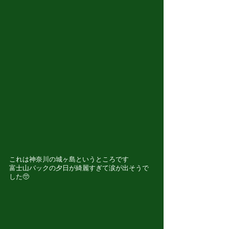
これは神奈川の城ヶ島というところです
富士山バックの夕日が綺麗すぎて涙が出そうで
した🥺