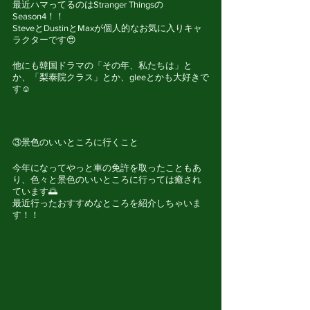
最近ハマってるのはStranger Thingsの
Season4！！
SteveとDustinとMaxが個人的なお気に入りキャ
ラクターです😍
他にも韓国ドラマの「その年、私たちは」と
か、「梨泰院クラス」とか、gleeとかも大好きで
す☺
③景色のいいところに行くこと
今年になってやっと車の免許を取ったこともあ
り、色々と景色のいいところに行っては癒され
ています🌅
最近行ったおすすめなところを紹介しちゃいま
す！！