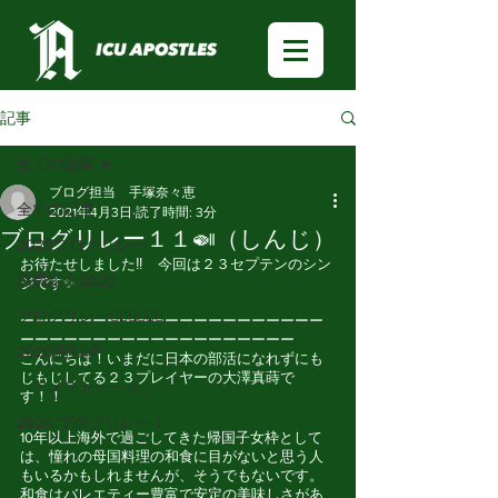
記事
全ての記事
ブログ担当 手塚奈々恵
全ての記事
2021年4月3日
読了時間: 3分
ブログリレー１１🍛（しんじ）
2025ブログリレー
お待たせしました‼︎　今回は２３セプテンのシン
部員紹介2020
ジです✨
ブログリレー🏃🏻‍♂️🏃🏻‍♀️
ーーーーーーーーーーーーーーーーーーーーー
ーーーーーーーーーーーーーーーーーーー
2020新歓🌈
こんにちは！いまだに日本の部活になれずにも
じもじしてる２３プレイヤーの大澤真蒔で
「アメフトーーク」
す！！
2024 ブログリレー！
10年以上海外で過ごしてきた帰国子女枠として
は、憧れの母国料理の和食に目がないと思う人
もいるかもしれませんが、そうでもないです。
和食はバレエティー豊富で安定の美味しさがあ