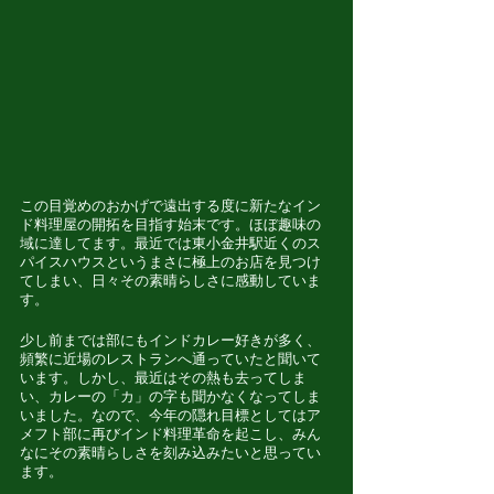
この目覚めのおかげで遠出する度に新たなイン
ド料理屋の開拓を目指す始末です。ほぼ趣味の
域に達してます。最近では東小金井駅近くのス
パイスハウスというまさに極上のお店を見つけ
てしまい、日々その素晴らしさに感動していま
す。
少し前までは部にもインドカレー好きが多く、
頻繁に近場のレストランへ通っていたと聞いて
います。しかし、最近はその熱も去ってしま
い、カレーの「カ」の字も聞かなくなってしま
いました。なので、今年の隠れ目標としてはア
メフト部に再びインド料理革命を起こし、みん
なにその素晴らしさを刻み込みたいと思ってい
ます。