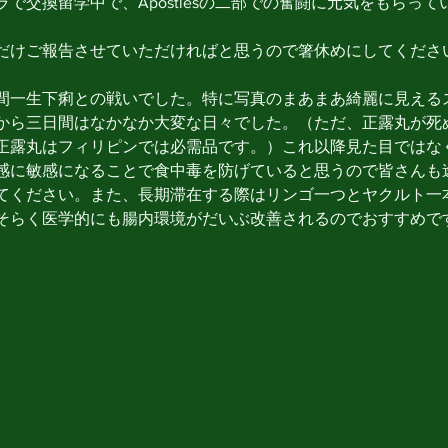
で交換留学中で、Apostlesの二部での奮闘に元気をもらっ
だけご報告させていただければと思うので箸休めにしてくださ
間一生下痢との戦いでした。特に写真のまあまあ綺麗に見える
から三日間はなかなか大変な日々でした。（ただ、正露丸が死
正露丸はフィリピンでは必需品です。）これ以降見た目ではな
感に敏感になることで食中毒を防げていると思うので皆さんも
てください。また、長期滞在する際はリンゴ一つとヤクルト一
そらく医学的にも腸内環境がだいぶ改善されるのでおすすめで