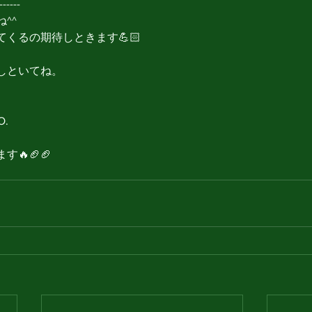
------
^^
くるの期待しときます💪🏻
しといてね。
O.
🔥🏈🏈