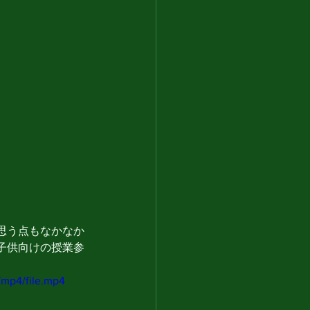
思う点もなかなか
子供向けの授業参
/mp4/file.mp4