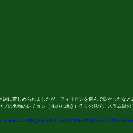
体調に苦しめられましたが、フィリピンを選んで良かったなと
セブの名物のレチョン（豚の丸焼き）作りの見学、スラム街の
ic.com/video/ca2891_65252b3c253d4143b3d1d8b2e2d2e192/360p