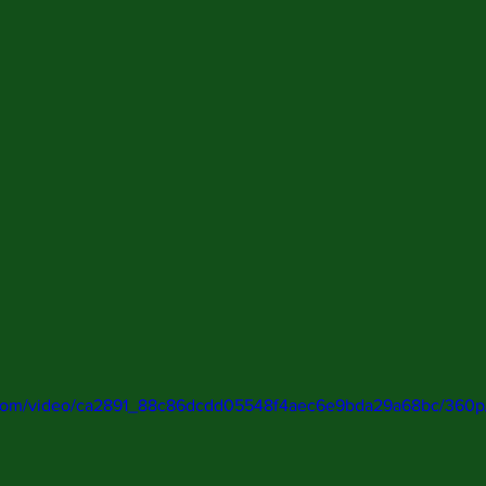
ic.com/video/ca2891_88c86dcdd05548f4aec6e9bda29a68bc/360p