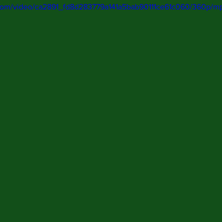
ic.com/video/ca2891_fd8d283779a141a5bab90111ce61c060/360p/mp