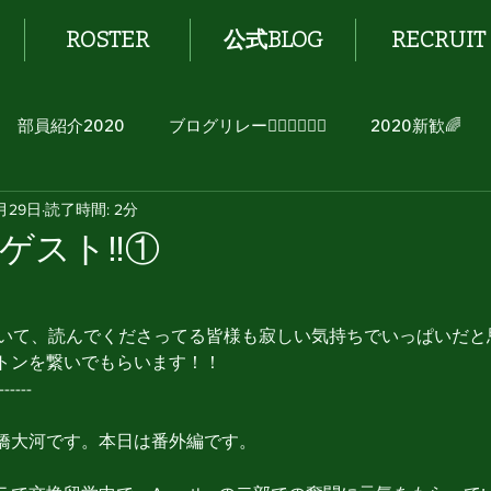
ROSTER
公式BLOG
RECRUIT
部員紹介2020
ブログリレー🏃🏻‍♂️🏃🏻‍♀️
2020新歓🌈
1月29日
読了時間: 2分
ゲスト‼️①
ていて、読んでくださってる皆様も寂しい気持ちでいっぱいだと
トンを繋いでもらいます！！
------
橋大河です。本日は番外編です。