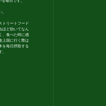
ている毎日です。
い。
ストリートフード
ぬほど効いてなん
く、食べた時に感
途上国に行く際は
本を毎日摂取する
す。