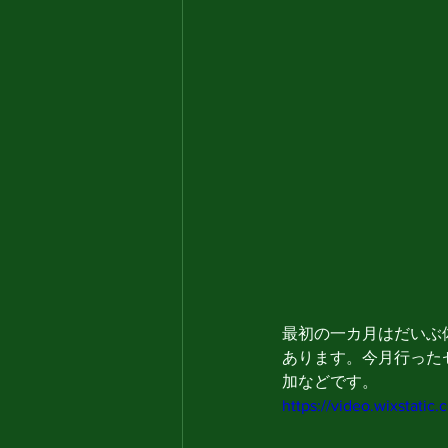
最初の一カ月はだいぶ
あります。今月行った
加などです。
https://video.wixstat