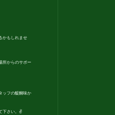
るかもしれませ
場所からのサポー
タッフの醍醐味か
下さい。✌️