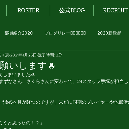
ROSTER
公式BLOG
RECRUIT
部員紹介2020
ブログリレー🏃🏻‍♂️🏃🏻‍♀️
2020新歓🌈
奈々恵
2021年1月25日
読了時間: 2分
願いします🔥
てしまいました🙏
のすずなさん、さくらさんに変わって、24スタッフ手塚が担当
もう約5ヶ月が経つのですが、未だに同期のプレイヤーや他部活
ろうと思ったの！？」