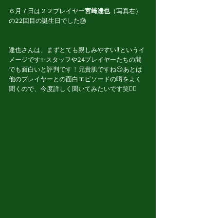
６月７日は２２プレイヤー
宮﨑達也
（写真右）
の22回目の誕生日でした🎂
達也さんは、まずとても親しみやすい‼️というイ
メージです✨スタッフや24プレイヤーたちの間
でも面白いと評判です！兄貴肌ですね😏あとは
他のプレイヤーとの面白エピソードの噂をよく
聞くので、今度詳しく聞いてみたいです笑🙇‍♀️