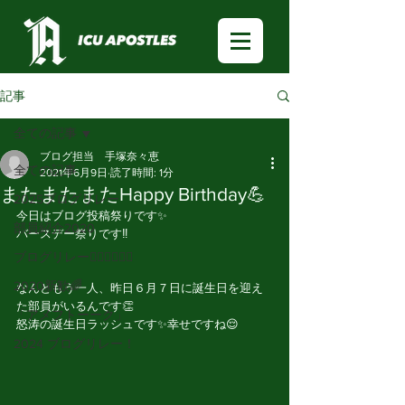
記事
全ての記事
ブログ担当 手塚奈々恵
全ての記事
2021年6月9日
読了時間: 1分
またまたまたHappy Birthday💪
2025ブログリレー
今日はブログ投稿祭りです✨
部員紹介2020
バースデー祭りです‼️
ブログリレー🏃🏻‍♂️🏃🏻‍♀️
2020新歓🌈
なんともう一人、昨日６月７日に誕生日を迎え
た部員がいるんです👏
「アメフトーーク」
怒涛の誕生日ラッシュです✨幸せですね😌
2024 ブログリレー！