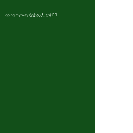
going my way なあの人です🏊‍♂️